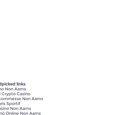
picked links
no Non Aams
i Crypto Casino
i Scommesse Non Aams
ris Sportif
Casino Non Aams
sinò Online Non Aams