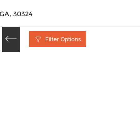
Filter Options