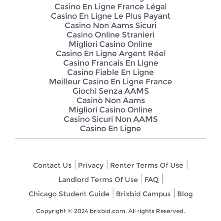
Casino En Ligne France Légal
Casino En Ligne Le Plus Payant
Casino Non Aams Sicuri
Casino Online Stranieri
Migliori Casino Online
Casino En Ligne Argent Réel
Casino Francais En Ligne
Casino Fiable En Ligne
Meilleur Casino En Ligne France
Giochi Senza AAMS
Casinò Non Aams
Migliori Casino Online
Casino Sicuri Non AAMS
Casino En Ligne
Contact Us
Privacy
Renter Terms Of Use
Landlord Terms Of Use
FAQ
Chicago Student Guide
Brixbid Campus
Blog
Copyright © 2024 brixbid.com. All rights Reserved.